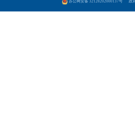
苏公网安备 32128202000137号
政府