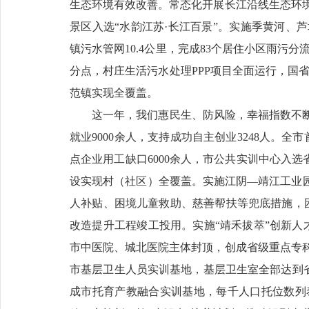
生态环境有效改善。常态化开展长江沿线生态环
景区入选“水韵江苏·长江百景”。实施季黄河、芦
镇污水管网10.4公里，完成83个居住小区雨污分
分点，村庄生活污水处理PPP项目全面运行，国省
范镇实现全覆盖。
这一年，我们惠民生、防风险，幸福指数不断
就业9000余人，支持成功自主创业3248人。
点企业用工缺口6000余人，市公共实训中心入选
设实现村（社区）全覆盖。实施江阴—靖江工业园
人补贴、困境儿童救助、慈善帮扶等兜底措施，
改造提升工程竣工投用。实施“靖禾拔萃”创新人
市中医院、城北医院主体封顶，创成省级重点专科
市基层卫生人员实训基地，基层卫生室全部达到省
成市托育产教融合实训基地，每千人口托位数列