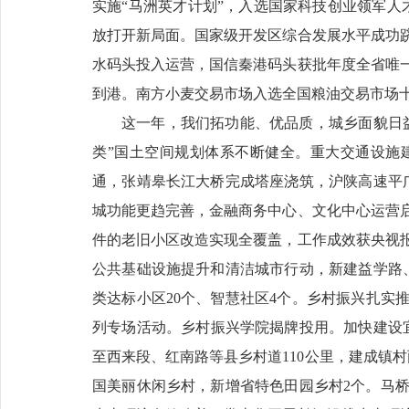
实施“马洲英才计划”，入选国家科技创业领军人
放打开新局面。国家级开发区综合发展水平成功
水码头投入运营，国信秦港码头获批年度全省唯一
到港。南方小麦交易市场入选全国粮油交易市场十强
这一年，我们拓功能、优品质，城乡面貌日
类”国土空间规划体系不断健全。重大交通设施
通，张靖皋长江大桥完成塔座浇筑，沪陕高速平广
城功能更趋完善，金融商务中心、文化中心运营
件的老旧小区改造实现全覆盖，工作成效获央视
公共基础设施提升和清洁城市行动，新建益学路、
类达标小区20个、智慧社区4个。乡村振兴扎实
列专场活动。乡村振兴学院揭牌投用。加快建设宜
至西来段、红南路等县乡村道110公里，建成镇
国美丽休闲乡村，新增省特色田园乡村2个。马