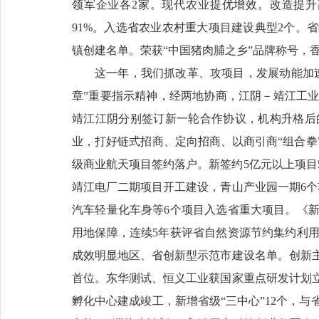
领军企业各2家。现代农业提优增效。改造提升高
91%。入选省农业农村重大项目建设典型2个。
镇创建名单。荣获“中国猪肉脯之乡”品牌称号，香
这一年，我们抓改革、攻项目，发展动能加
章”重要指示精神，经两地协商，江阴－靖江工
靖江江阴分别签订新一轮合作协议，机构升格后
业，打好链式招商、定向招商、以商引商“组合拳
级商业航天项目签约落户。新签约5亿元以上项目5
靖江电厂二期项目开工建设，青山产业园一期6个
汽车轻量化车身等6个项目入选省重大项目。《
用地保障，连续5年获评省自然资源节约集约利
成效明显地区、省创新型示范市建设名单。创新主
首位。东华测试、恒义工业获国家重点研发计划
孵化中心建成竣工，新增省级“三中心”12个，