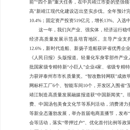
前”“四个新”重大任务，在中共靖江市委的坚强
高”新靖江现代化建设迈出坚实步伐。全年预计完成
10.4%；固定资产投资519亿元，增长13%。
这一年，我们兴产业、强实体，经济运行稳中
经济高质量发展示范县培育地区。主导产业支撑强
12.6%，新时代造船、新扬子造船获评省优秀
《人民日报》头版报道。轻量化车身零部件产业入
批国家级专精特新“小巨人”企业4家、省级专精
力获评泰州市市长质量奖。“智改数转网联”成效
网标杆工厂6个、智能车间10个，开发区入围省
靖江制造高质量发展融媒报道获“中国新闻奖”。
费、中国汤包美食文化节等系列活动，消费潜力持
等新业态蓬勃发展，举办首届电商直播节，发布“
会等活动，落实“带押过户”、优化首付比例等政