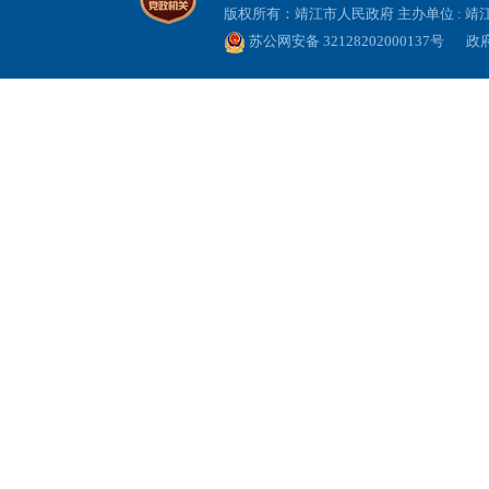
版权所有：靖江市人民政府 主办单位 : 
苏公网安备 32128202000137号
政府