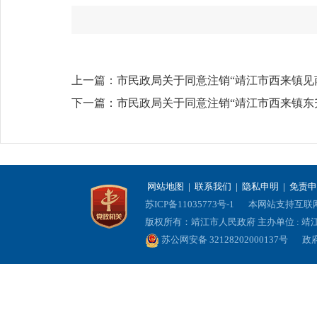
上一篇：
市民政局关于同意注销“靖江市西来镇见
下一篇：
市民政局关于同意注销“靖江市西来镇东
网站地图
|
联系我们
|
隐私申明
|
免责申
苏ICP备11035773号-1
本网站支持互联网协
版权所有：靖江市人民政府 主办单位 : 
苏公网安备 32128202000137号
政府