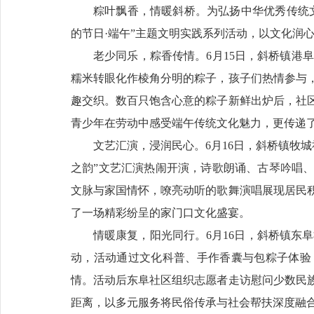
粽叶飘香，情暖斜桥。为弘扬中华优秀传统
的节日·端午”主题文明实践系列活动，以文化润
老少同乐，粽香传情。6月15日，斜桥镇港
糯米转眼化作棱角分明的粽子，孩子们热情参与
趣交织。数百只饱含心意的粽子新鲜出炉后，社
青少年在劳动中感受端午传统文化魅力，更传递
文艺汇演，浸润民心。6月16日，斜桥镇牧城
之韵”文艺汇演热闹开演，诗歌朗诵、古琴吟唱
文脉与家国情怀，嘹亮动听的歌舞演唱展现居民
了一场精彩纷呈的家门口文化盛宴。
情暖康复，阳光同行。6月16日，斜桥镇东阜
动，活动通过文化科普、手作香囊与包粽子体验
情。活动后东阜社区组织志愿者走访慰问少数民
距离，以多元服务将民俗传承与社会帮扶深度融