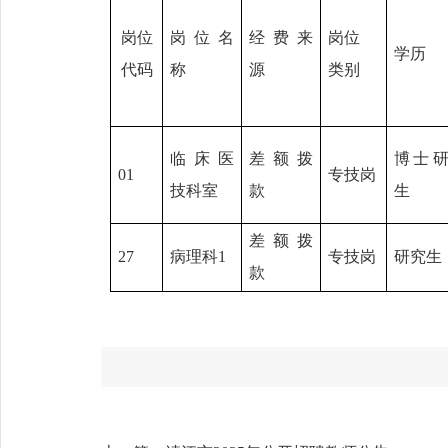
岗位
岗位名
经费来
岗位
学历
代码
称
源
类别
临床医
差额拨
博士
01
专技岗
技科室
款
生
差额拨
27
病理科1
专技岗
研究生
款