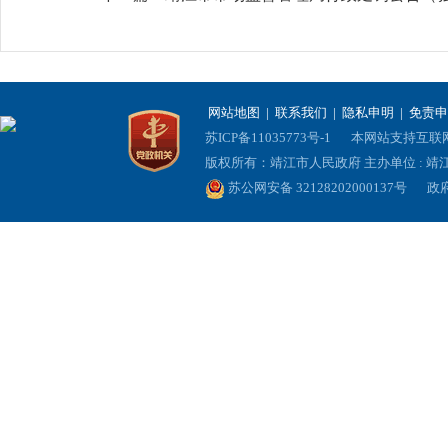
网站地图
|
联系我们
|
隐私申明
|
免责申
苏ICP备11035773号-1
本网站支持互联网协
版权所有：靖江市人民政府 主办单位 : 
苏公网安备 32128202000137号
政府