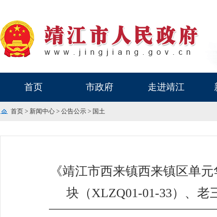
首页
市政府
走进靖江
首页
>
新闻中心
>
公告公示
>
国土
《靖江市西来镇西来镇区单元华新
块（XLZQ01-01-33）、