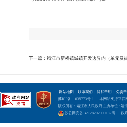
下一篇：
靖江市新桥镇城镇开发边界内（单元及
网站地图
|
联系我们
|
隐私申明
|
免责申
苏ICP备11035773号-1
本网站支持互联网协
版权所有：靖江市人民政府 主办单位 : 
苏公网安备 32128202000137号
政府