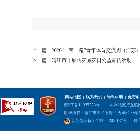
上一篇：
2026“一带一路”青年体育交流周（江苏
下一篇：
靖江市开展防灾减灾日公益宣传活动
网站地图
|
联系我们
|
隐私申明
|
免责申
苏ICP备11035773号-1
本网站支持互联网协
版权所有：靖江市人民政府 主办单位 : 
苏公网安备 32128202000137号
政府