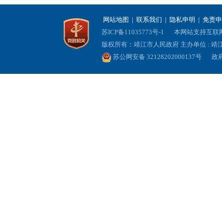
网站地图
|
联系我们
|
隐私申明
|
免责申
苏ICP备11035773号-1
本网站支持互联网协
版权所有：靖江市人民政府 主办单位 : 
苏公网安备 32128202000137号
政府